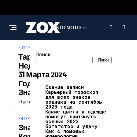
АВТО МОТО
ИНТЕРЕСНОЕ И ПОЗНАВАТЕЛЬНОЕ
ИНТЕРЕСНОЕ И
Поиск
Таро-Прогноз На
ПОЗНАВАТЕЛЬНОЕ
Поиск
Неделю С 25 По
31 Марта 2024
Года Для Всех
Свежие записи
Знаков
Карьерный гороскоп
для всех знаков
зодиака на сентябрь
digitalversion
24.02.2025
2023 года
Какие цвета в одежде
помогут притянуть
ИНТЕРЕСНОЕ И ПОЗНАВАТЕЛЬНОЕ
осенью 2023
Знаки Зодиака,
богатство и удачу
Как с помощью
Которых Ждет
нумерологии