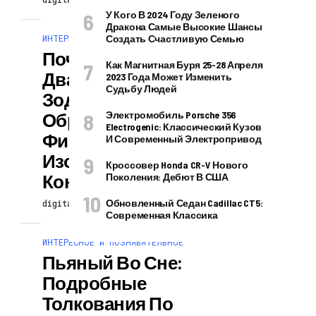
У Кого В 2024 Году Зеленого
Дракона Самые Высокие Шансы
ИНТЕРЕСНОЕ И ПОЗНАВАТЕЛЬНОЕ
Создать Счастливую Семью
Почему На Эти
Как Магнитная Буря 25-28 Апреля
Два Знака
2023 Года Может Изменить
Судьбу Людей
Зодиака
Обрушится
Электромобиль Porsche 356
Electrogenic: Классический Кузов
Финансовое
И Современный Электропривод
Изобилие До
Кроссовер Honda CR-V Нового
Конца 2024 Года
Поколения: Дебют В США
Обновленный Седан Cadillac CT5:
digitalversion
22.02.2025
Современная Классика
ИНТЕРЕСНОЕ И ПОЗНАВАТЕЛЬНОЕ
Пьяный Во Сне:
Подробные
Толкования По