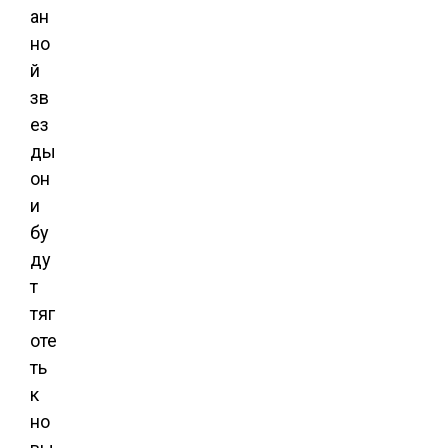
ан
но
й
зв
ез
ды
он
и
бу
ду
т
тяг
оте
ть
к
но