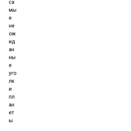
са
мы
е
не
ож
ид
ан
ны
е
уго
лк
и
пл
ан
ет
ы.