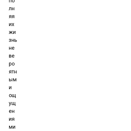
по
лн
яя
их
жи
знь
не
ве
ро
ятн
ым
и
ощ
ущ
ен
ия
ми