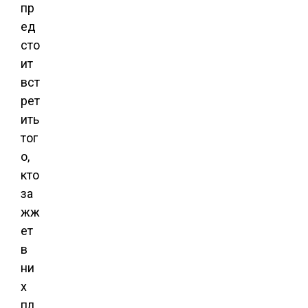
пр
ед
сто
ит
вст
рет
ить
тог
о,
кто
за
жж
ет
в
ни
х
пл