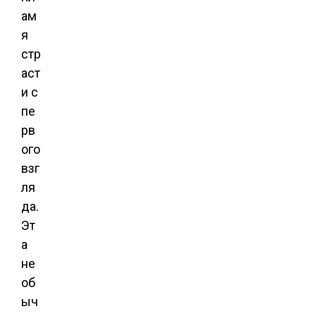
ам
я
стр
аст
и с
пе
рв
ого
взг
ля
да.
Эт
а
не
об
ыч