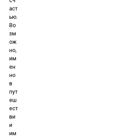
сч
аст
ью.
Во
зм
ож
но,
им
ен
но
в
пут
еш
ест
ви
и
им