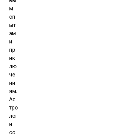
вы
м
оп
ыт
ам
и
пр
ик
лю
че
ни
ям.
Ас
тро
лог
и
со