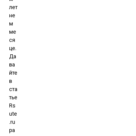
лет
не
м
ме
ся
це.
Да
ва
йте
в
ста
тье
Rs
ute
.ru
ра