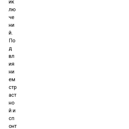
ик
лю
че
ни
й.
По
д
вл
ия
ни
ем
стр
аст
но
й и
сп
онт