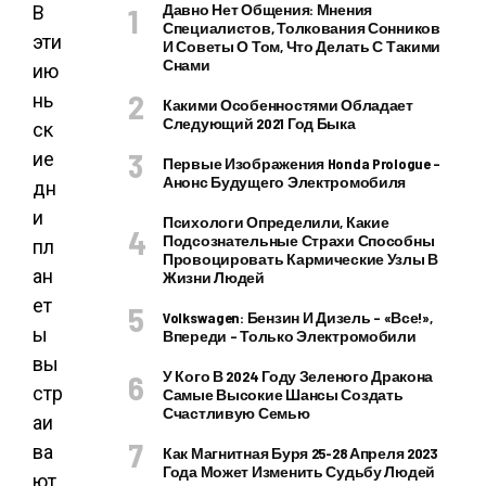
Давно Нет Общения: Мнения
В
Специалистов, Толкования Сонников
эти
И Советы О Том, Что Делать С Такими
Снами
ию
нь
Какими Особенностями Обладает
Следующий 2021 Год Быка
ск
ие
Первые Изображения Honda Prologue –
Анонс Будущего Электромобиля
дн
и
Психологи Определили, Какие
Подсознательные Страхи Способны
пл
Провоцировать Кармические Узлы В
ан
Жизни Людей
ет
Volkswagen: Бензин И Дизель – «все!»,
ы
Впереди – Только Электромобили
вы
У Кого В 2024 Году Зеленого Дракона
стр
Самые Высокие Шансы Создать
Счастливую Семью
аи
ва
Как Магнитная Буря 25-28 Апреля 2023
Года Может Изменить Судьбу Людей
ют