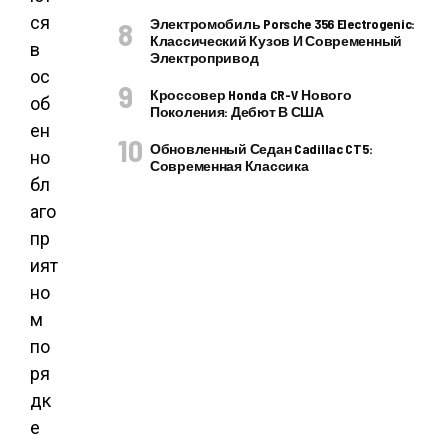
ся
Электромобиль Porsche 356 Electrogenic:
Классический Кузов И Современный
в
Электропривод
ос
Кроссовер Honda CR-V Нового
об
Поколения: Дебют В США
ен
Обновленный Седан Cadillac CT5:
но
Современная Классика
бл
аго
пр
ият
но
м
по
ря
дк
е