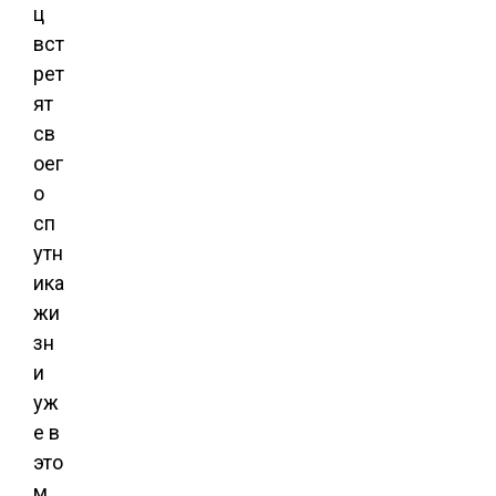
ц
вст
рет
ят
св
оег
о
сп
утн
ика
жи
зн
и
уж
е в
это
м