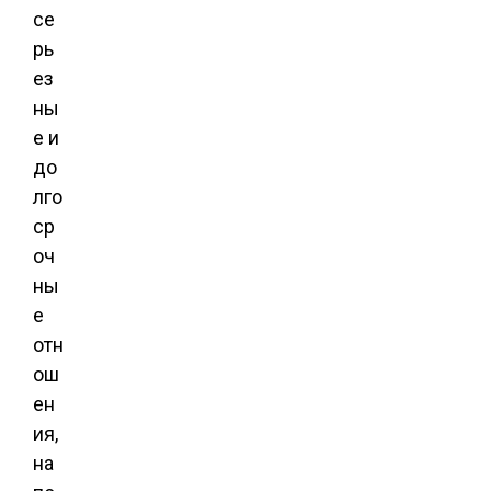
се
рь
ез
ны
е и
до
лго
ср
оч
ны
е
отн
ош
ен
ия,
на