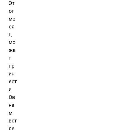
Эт
от
ме
ся
ц
мо
же
т
пр
ин
ест
и
Ов
на
м
вст
ре