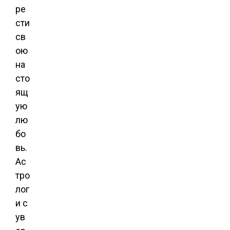
ре
сти
св
ою
на
сто
ящ
ую
лю
бо
вь.
Ас
тро
лог
и с
ув