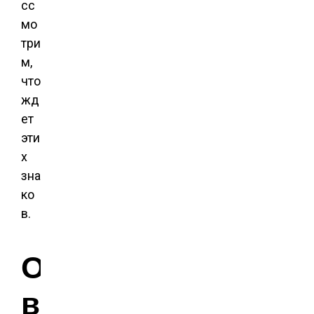
сс
мо
три
м,
что
жд
ет
эти
х
зна
ко
в.
О
в