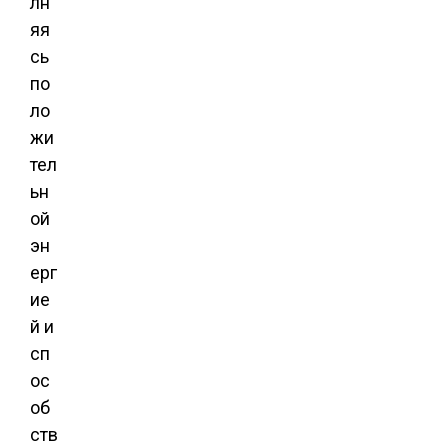
лн
яя
сь
по
ло
жи
тел
ьн
ой
эн
ерг
ие
й и
сп
ос
об
ств