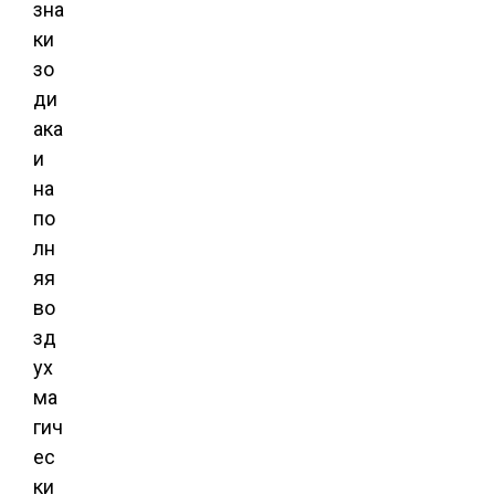
зна
ки
зо
ди
ака
и
на
по
лн
яя
во
зд
ух
ма
гич
ес
ки