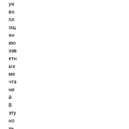
уя
во
пл
ощ
ен
ию
зав
етн
ых
ме
чта
ни
й.
В
эту
но
чь