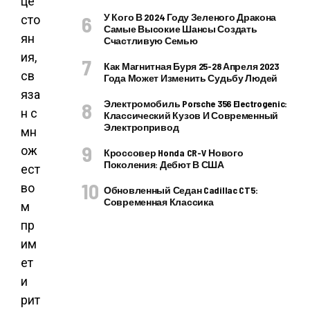
це
У Кого В 2024 Году Зеленого Дракона
сто
Самые Высокие Шансы Создать
ян
Счастливую Семью
ия,
Как Магнитная Буря 25-28 Апреля 2023
св
Года Может Изменить Судьбу Людей
яза
Электромобиль Porsche 356 Electrogenic:
н с
Классический Кузов И Современный
Электропривод
мн
ож
Кроссовер Honda CR-V Нового
Поколения: Дебют В США
ест
во
Обновленный Седан Cadillac CT5:
Современная Классика
м
пр
им
ет
и
рит