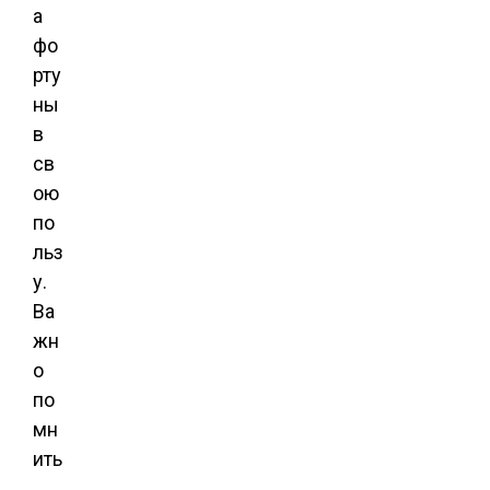
а
фо
рту
ны
в
св
ою
по
льз
у.
Ва
жн
о
по
мн
ить
,