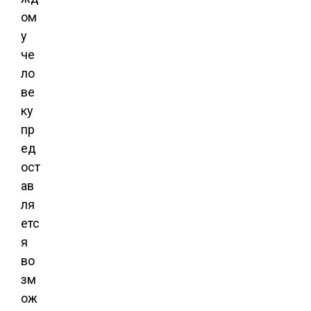
ом
у
че
ло
ве
ку
пр
ед
ост
ав
ля
етс
я
во
зм
ож