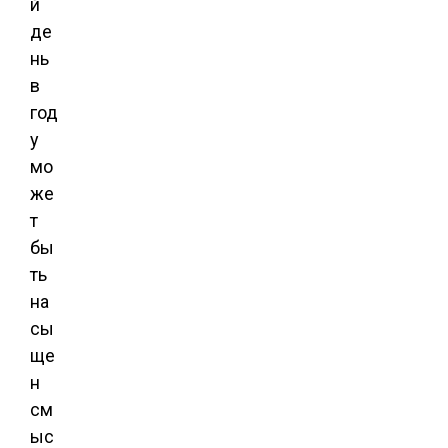
й
де
нь
в
год
у
мо
же
т
бы
ть
на
сы
ще
н
см
ыс