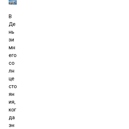
В
Де
нь
зи
мн
его
со
лн
це
сто
ян
ия,
ког
да
эн