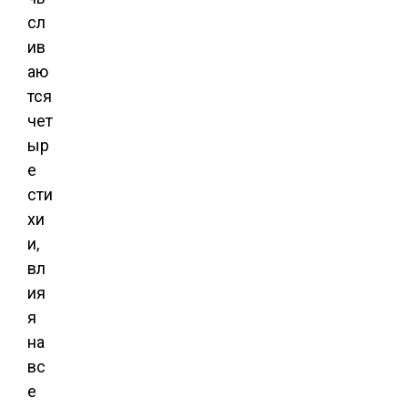
сл
ив
аю
тся
чет
ыр
е
сти
хи
и,
вл
ия
я
на
вс
е