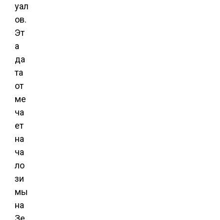
уал
ов.
Эт
а
да
та
от
ме
ча
ет
на
ча
ло
зи
мы
на
Зе