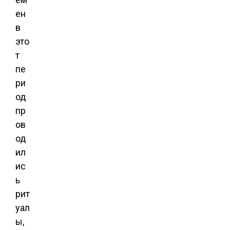
ен
в
это
т
пе
ри
од
пр
ов
од
ил
ис
ь
рит
уал
ы,