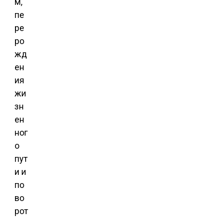
м,
пе
ре
ро
жд
ен
ия
жи
зн
ен
ног
о
пут
и и
по
во
рот