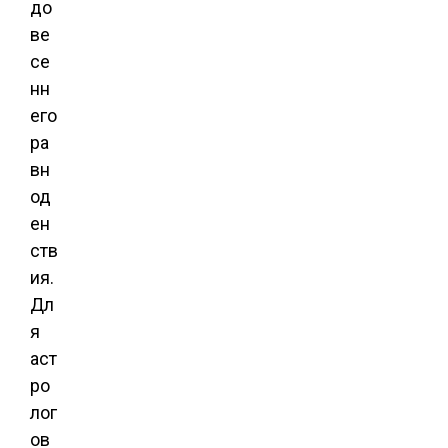
до
ве
се
нн
его
ра
вн
од
ен
ств
ия.
Дл
я
аст
ро
лог
ов