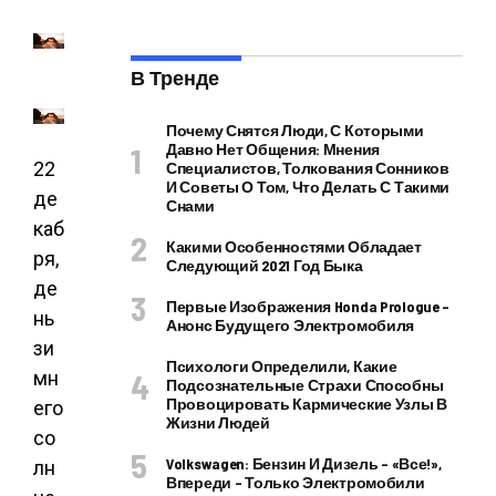
В Тренде
Почему Снятся Люди, С Которыми
Давно Нет Общения: Мнения
22
Специалистов, Толкования Сонников
И Советы О Том, Что Делать С Такими
де
Снами
каб
Какими Особенностями Обладает
ря,
Следующий 2021 Год Быка
де
Первые Изображения Honda Prologue –
нь
Анонс Будущего Электромобиля
зи
Психологи Определили, Какие
мн
Подсознательные Страхи Способны
Провоцировать Кармические Узлы В
его
Жизни Людей
со
Volkswagen: Бензин И Дизель – «все!»,
лн
Впереди – Только Электромобили