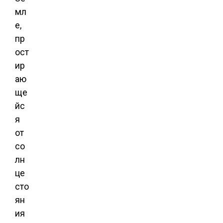
мл
е,
пр
ост
ир
аю
ще
йс
я
от
со
лн
це
сто
ян
ия