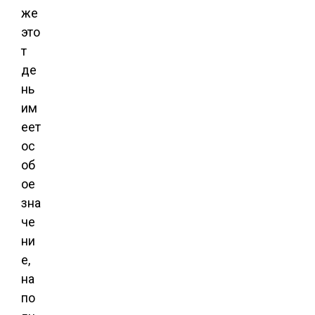
же
это
т
де
нь
им
еет
ос
об
ое
зна
че
ни
е,
на
по