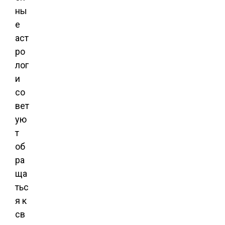
ны
е
аст
ро
лог
и
со
вет
ую
т
об
ра
ща
тьс
я к
св