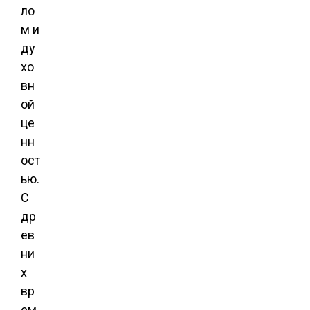
ло
м и
ду
хо
вн
ой
це
нн
ост
ью.
С
др
ев
ни
х
вр
ем