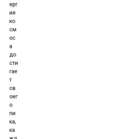
ерг
ия
ко
см
ос
а
до
сти
гае
т
св
оег
о
пи
ка,
ка
жд