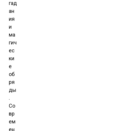
гад
ан
ия
и
ма
гич
ес
ки
е
об
ря
ды
.
Со
вр
ем
ен