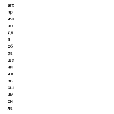
аго
пр
ият
но
дл
я
об
ра
ще
ни
я к
вы
сш
им
си
ла