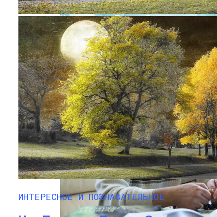
Что Принесет Первое Осеннее
Полнолуние 29 Сентября, В Чем Его
Особая Сила, Что Значит Рокое
Суперлуние
Обновление Для Range Rover Velar:
«умные» Фары, Новый Салон,
ИНТЕРЕСНОЕ И ПОЗНАВАТЕЛЬНОЕ
Улучшение PHEV-Версии