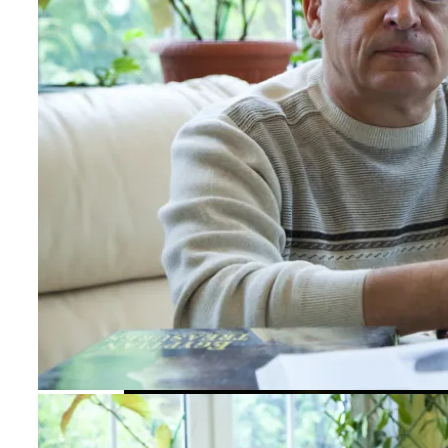
Карта Таро Недели: Что Нас Ждет С 11
По 17 Сентября 2023 Года
Обновление: Семейства Автомобилей
Mercedes-Benz GLE
Почему Тухнет Свеча На Отпевании